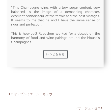
“This Champagne wine, with a low sugar content, very
balanced, is the image of a demanding character,
excellent connoisseur of the terroir and the best vintages.
It seems to me that he and I have the same sense of
rigor and perfection.
This is how Joël Robuchon worked for a decade on the
harmony of food and wine pairings around the House’s
Champagnes.
レシピをみる
ロゼ・プルミエール・キュヴェ
ドザージュ・ゼロ