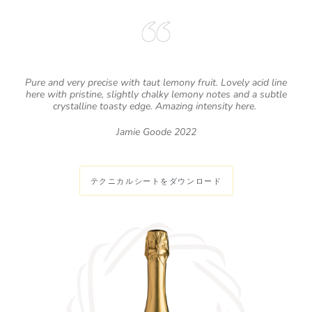
Pure and very precise with taut lemony fruit. Lovely acid line
here with pristine, slightly chalky lemony notes and a subtle
crystalline toasty edge. Amazing intensity here.
Jamie Goode 2022
テクニカルシートをダウンロード