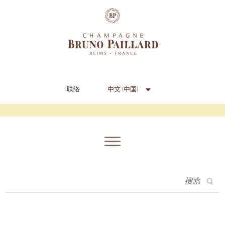
FR
EN
IT
中文 (中国)
联络
日本語