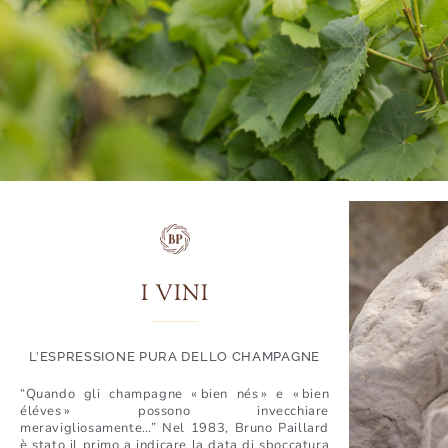
I VINI
L’ESPRESSIONE PURA DELLO CHAMPAGNE
“
Quando
gli
champagne
« bien nés
» e «
bien
éléves
»
possono
invecchiare
meravigliosamente
…”
Nel
1983, Bruno Paillard
è
stato
il primo a
indicare
la data di
sboccatura