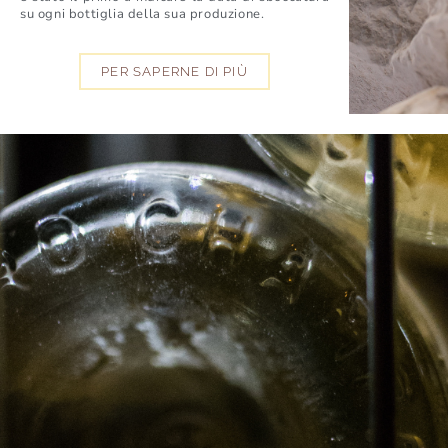
su
ogni
bottiglia
della
sua
produzione
.
PER SAPERNE DI PIÙ