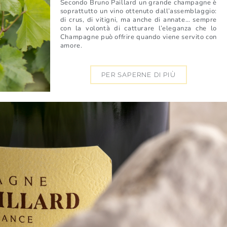
Secondo Bruno Paillard un grande champagne è
soprattutto un vino ottenuto dall’assemblaggio:
di crus, di vitigni, ma anche di annate… sempre
con la volontà di catturare l’eleganza che lo
Champagne può offrire quando viene servito con
amore.
PER SAPERNE DI PIÙ