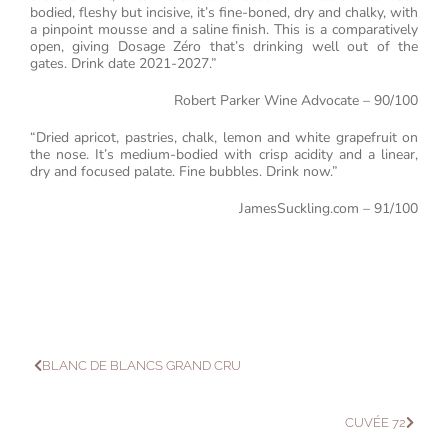
bodied, fleshy but incisive, it’s fine-boned, dry and chalky, with
a pinpoint mousse and a saline finish. This is a comparatively
open, giving Dosage Zéro that’s drinking well out of the
gates. Drink date 2021-2027.”
Robert Parker Wine Advocate – 90/100
“Dried apricot, pastries, chalk, lemon and white grapefruit on
the nose. It’s medium-bodied with crisp acidity and a linear,
dry and focused palate.
Fine bubbles. Drink now.”
JamesSuckling.com – 91/100
BLANC DE BLANCS GRAND CRU
CUVÉE 72