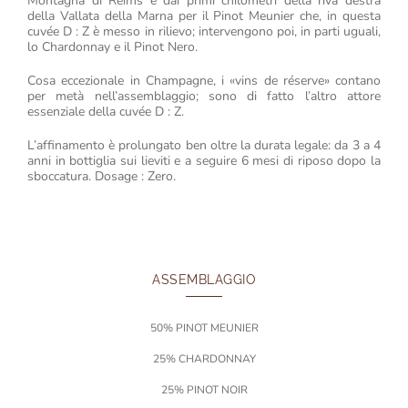
Montagna di Reims e dai primi chilometri della riva destra
della Vallata della Marna per il Pinot Meunier che, in questa
cuvée D : Z è messo in rilievo; intervengono poi, in parti uguali,
lo Chardonnay e il Pinot Nero.
Cosa eccezionale in Champagne, i «vins de réserve» contano
per metà nell’assemblaggio; sono di fatto l’altro attore
essenziale della cuvée D : Z.
L’affinamento è prolungato ben oltre la durata legale: da 3 a 4
anni in bottiglia sui lieviti e a seguire 6 mesi di riposo dopo la
sboccatura. Dosage : Zero.
ASSEMBLAGGIO
50% PINOT MEUNIER
25% CHARDONNAY
25% PINOT NOIR