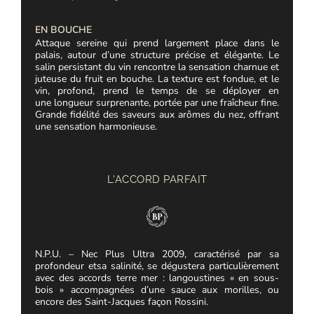
EN BOUCHE
Attaque sereine qui prend largement place dans le
palais,
autour d’une structure précise et élégante. Le
salin persistant du vin
rencontre la sensation charnue et
juteuse du fruit en bouche. La texture
est fondue, et le
vin, profond, prend le temps de se déployer en
une
longueur surprenante, portée par une fraîcheur fine.
Grande fidélité des
saveurs aux arômes du nez, offrant
une sensation harmonieuse.
L'ACCORD PARFAIT
N.P.U. – Nec Plus Ultra 2009, caractérisé par sa
profondeur et
sa salinité, se dégustera particulièrement
avec des accords terre mer :
langoustines « en sous-
bois » accompagnées d’une sauce aux morilles,
ou
encore des Saint-Jacques façon Rossini.