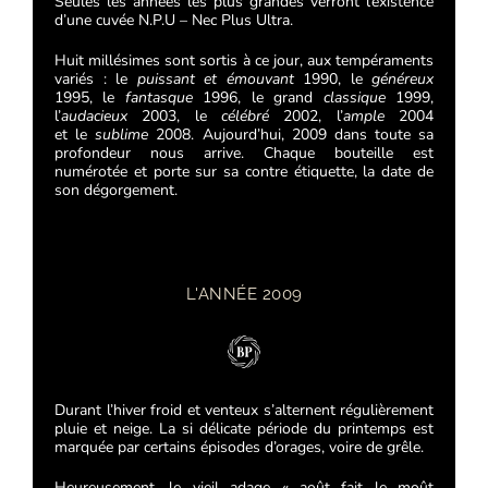
Seules les années les plus grandes verront l’existence
d’une cuvée N.P.U – Nec Plus Ultra.
Huit millésimes sont sortis à ce jour, aux tempéraments
variés : le
puissant et émouvant
1990, le
généreux
1995, le
fantasque
1996, le grand
classique
1999,
l’
audacieux
2003, le
célébré
2002, l’
ample
2004
et
le
sublime
2008
. Aujourd’hui,
2009 dans toute sa
profondeur nous arrive. Chaque bouteille est
numérotée et porte sur sa contre étiquette, la date de
son dégorgement.
L'ANNÉE 2009
Durant l’hiver froid et venteux s’alternent régulièrement
pluie et neige. La si délicate période du printemps
est
marquée par certains épisodes d’orages, voire de grêle.
Heureusement, le vieil adage « août fait le moût